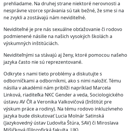
prehliadame. Na druhej strane niektoré nerovnosti a
nesprávne vzorce správania sú tak bežné, že sme si na
ne zvykli a zostávajú nám neviditeľné.
Neviditeľné je pre nás sexuálne obťažovanie či rodovo
podmienené násilie na našich vysokých školách a
výskumných inštitúciách.
Neviditeľnými sa stávajú aj ženy, ktoré pomocou našeho
jazyka často nie sú reprezentované.
Odkryte s nami tieto problémy a diskutujte s
odborníčkami a odborníkmi, ako s nimi naložiť. Tému
násilia v akadémii nám priblíži napríklad Marcela
Linková, riaditeľka NKC Gender a veda, Sociologického
ústavu AV ČR a Veronika Valkovičová (Inštitút pre
výskum práce a rodiny). Na tému rodovo inkluzívneho
jazyka bude diskutovať Lucia Molnár Satinská
(Jazykovedný ústav Ľudovíta Štúra, SAV) či Miroslava
Mišičková (Filozofická fakulta, UK).