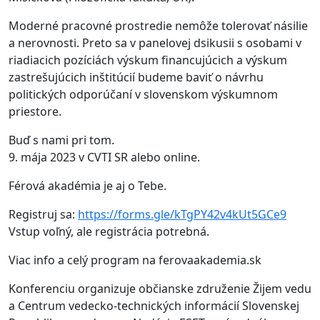
Moderné pracovné prostredie nemôže tolerovať násilie
a nerovnosti. Preto sa v panelovej dsikusii s osobami v
riadiacich pozíciách výskum financujúcich a výskum
zastrešujúcich inštitúcií budeme baviť o návrhu
politických odporúčaní v slovenskom výskumnom
priestore.
Buď s nami pri tom.
9. mája 2023 v CVTI SR alebo online.
Férová akadémia je aj o Tebe.
Registruj sa:
https://forms.gle/kTgPY42v4kUt5GCe9
Vstup voľný, ale registrácia potrebná.
Viac info a celý program na ferovaakademia.sk
Konferenciu organizuje občianske združenie Žijem vedu
a Centrum vedecko-technických informácií Slovenskej