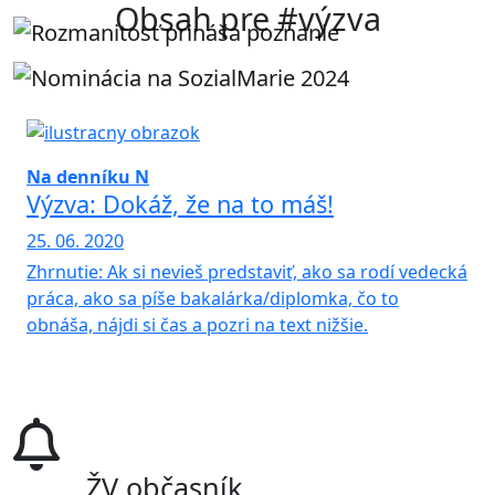
Obsah pre #výzva
Na denníku N
Výzva: Dokáž, že na to máš!
25. 06. 2020
Zhrnutie: Ak si nevieš predstaviť, ako sa rodí vedecká
práca, ako sa píše bakalárka/diplomka, čo to
obnáša, nájdi si čas a pozri na text nižšie.
ŽV občasník