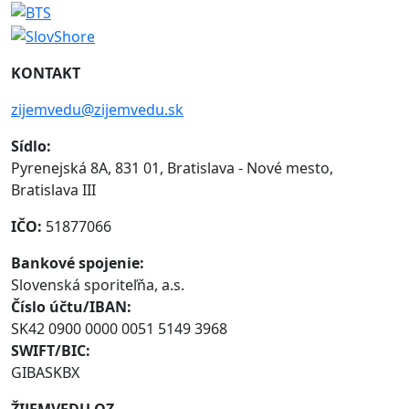
KONTAKT
zijemvedu@zijemvedu.sk
Sídlo:
Pyrenejská 8A, 831 01, Bratislava - Nové mesto,
Bratislava III
IČO:
51877066
Bankové spojenie:
Slovenská sporiteľňa, a.s.
Číslo účtu/IBAN:
SK42 0900 0000 0051 5149 3968
SWIFT/BIC:
GIBASKBX
ŽIJEMVEDU OZ