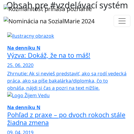
Obsah pre #vzdelávací systém
Na denníku N
Výzva: Dokáž, že na to máš!
25. 06. 2020
Zhrnutie: Ak si nevieš predstaviť, ako sa rodí vedecká
práca, ako sa píše bakalárka/diplomka, čo to
obnáša, nájdi si čas a pozri na text nižšie.
Na denníku N
Pohľad z praxe – po dvoch rokoch stále
žiadna zmena
09. 04. 2019