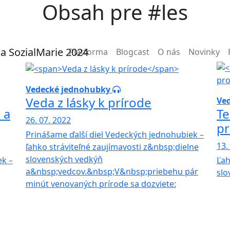
Obsah pre #les
Main navigation
Platforma
Blogcast
O nás
Novinky
Vedecké jednohubky
Veda z lásky k prírode
Ve
 a
Te
26. 07. 2022
p
Prinášame ďalší diel Vedeckých jednohubiek –
13.
ľahko stráviteľné zaujímavosti z&nbsp;dielne
slovenských vedkýň
ek –
Ľah
a&nbsp;vedcov.&nbsp;V&nbsp;priebehu pár
slo
minút venovaných prírode sa dozviete: