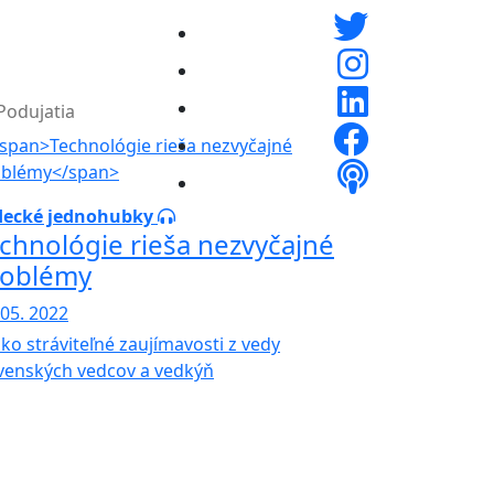
Podujatia
decké jednohubky
chnológie rieša nezvyčajné
roblémy
 05. 2022
ko stráviteľné zaujímavosti z vedy
venských vedcov a vedkýň