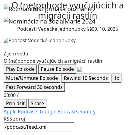
O (ne)pohode vyučujúcich a
migrácii rastlín
Podcast: Vedecké jednohubky
09. 10. 2025
Žijem vedu
O (ne)pohode vyučujúcich a migrácii rastlín
Play Episode
Pause Episode
Mute/Unmute Episode
Rewind 10 Seconds
1x
Fast Forward 30 seconds
00:00
/
Prihlásiť
Share
Apple Podcasts
Google Podcasts
Spotify
RSS zdroj