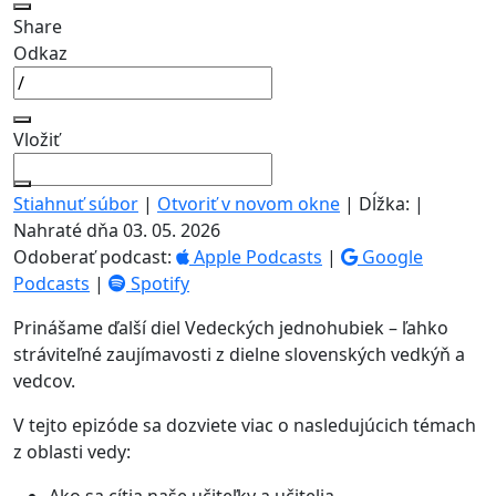
Share
Odkaz
Vložiť
Stiahnuť súbor
|
Otvoriť v novom okne
|
Dĺžka:
|
Nahraté dňa 03. 05. 2026
Odoberať podcast:
Apple Podcasts
|
Google
Podcasts
|
Spotify
Prinášame ďalší diel Vedeckých jednohubiek – ľahko
stráviteľné zaujímavosti z dielne slovenských vedkýň a
vedcov.
V tejto epizóde sa dozviete viac o nasledujúcich témach
z oblasti vedy:
Ako sa cítia naše učiteľky a učitelia