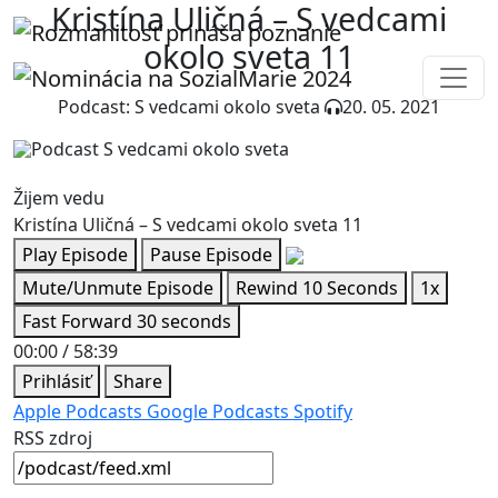
Kristína Uličná – S vedcami
okolo sveta 11
Podcast: S vedcami okolo sveta
20. 05. 2021
Žijem vedu
Kristína Uličná – S vedcami okolo sveta 11
Play Episode
Pause Episode
Mute/Unmute Episode
Rewind 10 Seconds
1x
Fast Forward 30 seconds
00:00
/
58:39
Prihlásiť
Share
Apple Podcasts
Google Podcasts
Spotify
RSS zdroj