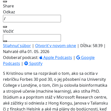
Share
Odkaz
Vložiť
Stiahnuť súbor
|
Otvoriť v novom okne
|
Dĺžka: 58:39
|
Nahraté dňa 01. 05. 2026
Odoberať podcast:
Apple Podcasts
|
Google
Podcasts
|
Spotify
S Kristínou sme sa rozprávali o tom, ako sa ocitla v
rebríčku Forbes 30 pod 30, o jej pôsobení na University
College v Londýne, o tom, čím ju oslovila bioinformatika
a strojové učenie (machine learning), ako stíha PhD.
štúdium a a popritom stáž v Microsoft Research centre,
aké zážitky si odniesla z Hong Kongu, Janova v Taliansku
či z fínskych Helsínk a aké má plány do bodúcnosti, keď